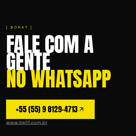
[ BORA? ]
FALE COM A
GENTE
NO WHATSAPP
+55 (55) 9 8129-4713
www.belif.com.br