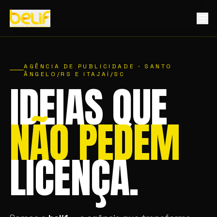
AGÊNCIA DE PUBLICIDADE · SANTO
ÂNGELO/RS E ITAJAÍ/SC
IDEIAS QUE
NÃO PEDEM
LICENÇA.